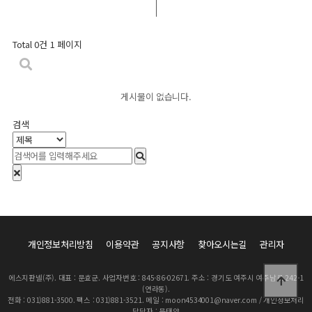
Total 0건
1 페이지
게시물이 없습니다.
검색
개인정보처리방침
이용약관
공지사항
찾아오시는길
관리자
에스지판넬(주). 대표 : 문효군. 사업자번호 : 845-86-02671. 주소 : 경기도 여주시 여주남로 242-1
(연라동).
전화 : 031)881-3500. 팩스 : 031)881-3521. 메일 : moon4534001@naver.com / 개인정보처리
담당자 : 문태양